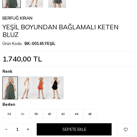
BERFUĞ KIRAN
YEŞİL BOYUNDAN BAĞLAMALI KETEN
BLUZ
Ürün Kodu :
BK-00145.YEŞİL
1.740,00
TL
Renk
Beden
34
36
38
40
42
44
46
SEPETE EKLE