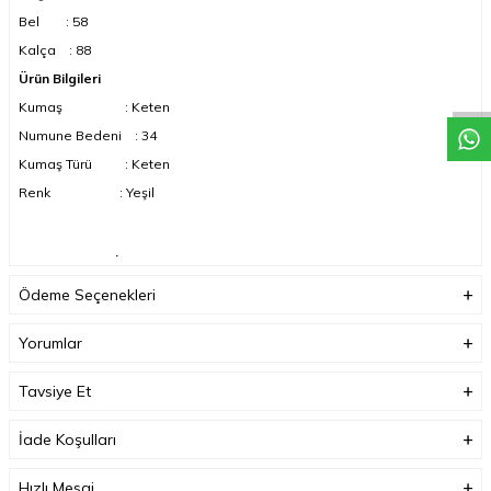
Bel : 58
Kalça : 88
Ürün Bilgileri
Kumaş : Keten
Numune Bedeni : 34
Kumaş Türü : Keten
Renk : Yeşil
KOMPAKT ÇEKİMDEN DOLAYI, RENK TONLARI FARKLILIK
GÖSTEREBİLİR.
Ödeme Seçenekleri
Yorumlar
Tavsiye Et
İade Koşulları
Hızlı Mesaj