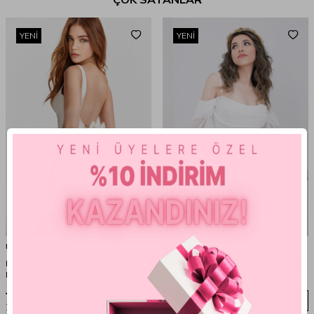
YENI
YENI
BERFUĞ KIRAN
BERFUĞ KIRAN
BEYAZ SIRT DEKOLTELİ KURDELE
BEYAZ ASKILI UZUN KOLLU ETEĞİ
DETAYLI MİNİ ELBİSE
VOLANLI ŞİFON ELBİSE
4.235,00
TL
4.510,00
TL
%
35
%
35
2.752,75
TL
İNDIRIM
2.931,50
TL
İNDIRIM