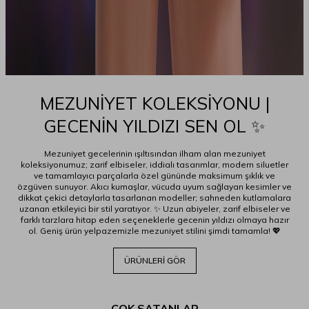
MEZUNİYET KOLEKSİYONU |
GECENİN YILDIZI SEN OL ✨
Mezuniyet gecelerinin ışıltısından ilham alan mezuniyet
koleksiyonumuz; zarif elbiseler, iddialı tasarımlar, modern siluetler
ve tamamlayıcı parçalarla özel gününde maksimum şıklık ve
özgüven sunuyor. Akıcı kumaşlar, vücuda uyum sağlayan kesimler ve
dikkat çekici detaylarla tasarlanan modeller; sahneden kutlamalara
uzanan etkileyici bir stil yaratıyor. ✨ Uzun abiyeler, zarif elbiseler ve
farklı tarzlara hitap eden seçeneklerle gecenin yıldızı olmaya hazır
ol. Geniş ürün yelpazemizle mezuniyet stilini şimdi tamamla! 💖
ÜRÜNLERİ GÖR
ÇOK SATANLAR