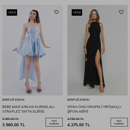
YENI
YENI
BERFUĞ KIRAN
BERFUĞ KIRAN
BEBE MAVİ ARKASI KURDELALI
SİYAH ÖNÜ DRAPELİ YIRTMAÇLI
STRAPLEZ TAFTA ELBİSE
ŞİFON ABİYE
5.280,00
TL
4.750,00
TL
%
25
%
10
3.960,00
TL
İNDIRIM
4.275,00
TL
İNDIRIM