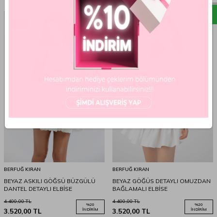
YENI
BERFUĞ KIRAN
BERFUĞ KIRAN
BEYAZ ASKILI GÖĞSÜ BÜZGÜLÜ
BEYAZ GÖĞÜS DETAYLI OMUZDAN
DANTEL DETAYLI ELBİSE
BAĞLAMALI ELBİSE
4.400,00
TL
4.400,00
TL
%
20
%
20
3.520,00
TL
İNDIRIM
3.520,00
TL
İNDIRIM