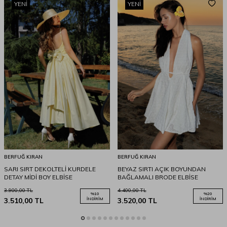
YENI
YENI
BERFUĞ KIRAN
BERFUĞ KIRAN
SARI SIRT DEKOLTELİ KURDELE
BEYAZ SIRTI AÇIK BOYUNDAN
DETAY MİDİ BOY ELBİSE
BAĞLAMALI BRODE ELBİSE
3.900,00
TL
4.400,00
TL
%
10
%
20
3.510,00
TL
İNDIRIM
3.520,00
TL
İNDIRIM