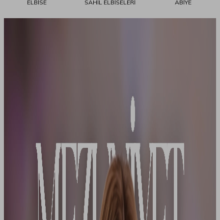
ELBİSE
SAHİL ELBİSELERİ
ABİYE