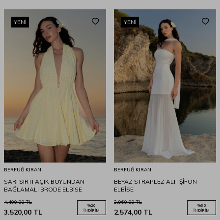
YENI
YENI
BERFUĞ KIRAN
BERFUĞ KIRAN
SARI SIRTI AÇIK BOYUNDAN
BEYAZ STRAPLEZ ALTI ŞİFON
BAĞLAMALI BRODE ELBİSE
ELBİSE
4.400,00
TL
3.960,00
TL
%
20
%
35
3.520,00
TL
İNDIRIM
2.574,00
TL
İNDIRIM