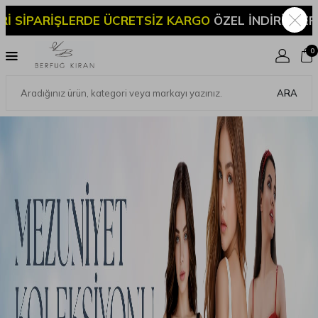
Z KARGO
ÖZEL İNDİRİMLER
2000 TL VE ÜZERİ SİPARİ
0
ARA