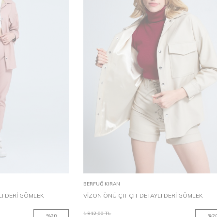
L
XL
S
M
L
XL
Sepete Ekle
BERFUĞ KIRAN
LI DERİ GÖMLEK
VİZON ÖNÜ ÇIT ÇIT DETAYLI DERİ GÖMLEK
1.912,00
TL
%
20
%
2