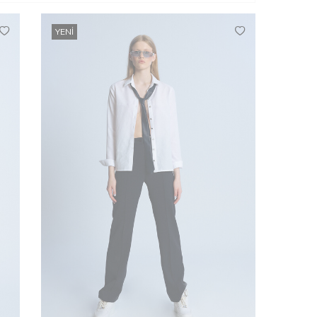
YENI
XL
XXL
XS
S
M
L
XL