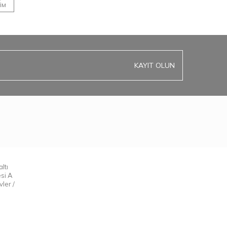
IM
KAYIT OLUN
ltı
esi A
ler /