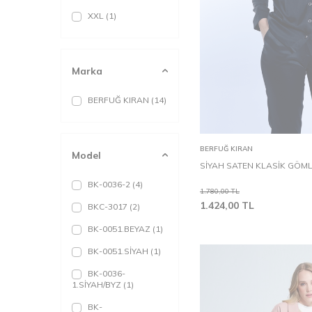
XXL
(1)
Marka
BERFUĞ KIRAN
(14)
XS
S
Sepete Ekle
BERFUĞ KIRAN
Model
SİYAH SATEN KLASİK GÖM
BK-0036-2
(4)
1.780,00
TL
1.424,00
TL
BKC-3017
(2)
BK-0051.BEYAZ
(1)
BK-0051.SİYAH
(1)
BK-0036-
1.SİYAH/BYZ
(1)
BK-