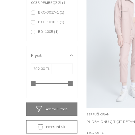
0036.PEMBEÇZGİ
(1)
BKC-3017-1
(1)
BKC-1010-1
(1)
BD-1005
(1)
BKC-1010-2
(1)
Fiyat
S
M
Seçimi Filtrele
Sepete Ekle
BERFUĞ KIRAN
PUDRA ÖNÜ ÇIT ÇIT DETAY
HEPSİNİ SİL
1.912,00
TL