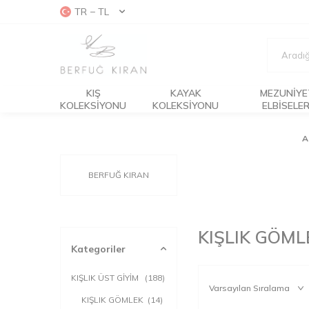
TR − TL
KIŞ
KAYAK
MEZUNIYE
KOLEKSIYONU
KOLEKSIYONU
ELBISELER
A
BERFUĞ KIRAN
KIŞLIK GÖML
Kategoriler
KIŞLIK ÜST GİYİM
(188)
KIŞLIK GÖMLEK
(14)