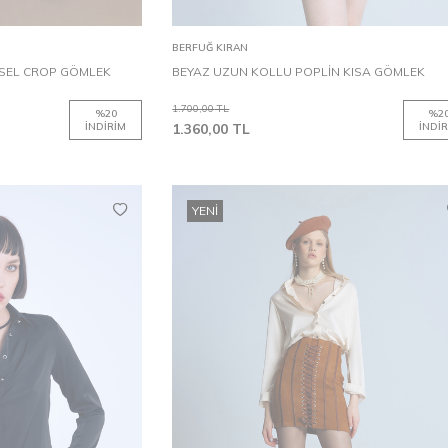
Sepete Ekle
BERFUĞ KIRAN
NSEL CROP GÖMLEK
BEYAZ UZUN KOLLU POPLİN KISA GÖMLEK
1.700,00
TL
%
20
%
2
İNDIRIM
1.360,00
TL
İNDIR
YENI