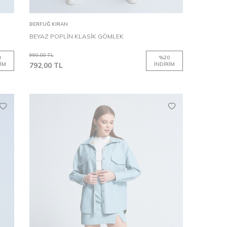
Sepete Ekle
BERFUĞ KIRAN
BEYAZ POPLİN KLASİK GÖMLEK
990,00
TL
0
%
20
IM
792,00
TL
İNDIRIM