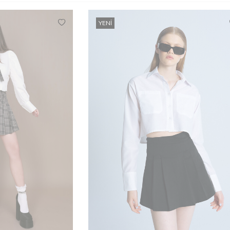
YENI
M
L
XL
XS
S
M
L