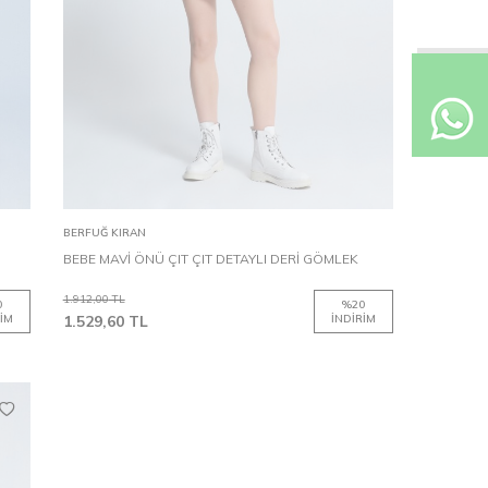
XL
S
M
L
XL
Sepete Ekle
BERFUĞ KIRAN
BEBE MAVİ ÖNÜ ÇIT ÇIT DETAYLI DERİ GÖMLEK
1.912,00
TL
0
%
20
IM
1.529,60
TL
İNDIRIM