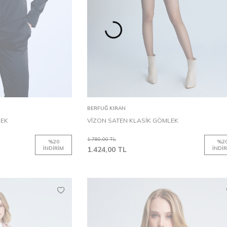
M
L
XL
XS
S
M
L
Sepete Ekle
BERFUĞ KIRAN
LEK
VİZON SATEN KLASİK GÖMLEK
1.780,00
TL
%
20
%
2
İNDIRIM
1.424,00
TL
İNDIR