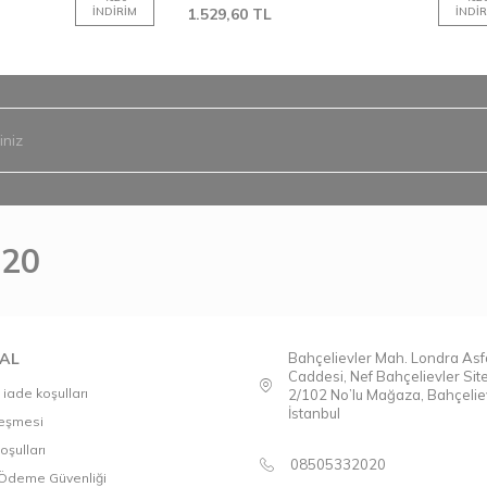
İNDIRIM
1.529,60
TL
İNDIR
020
AL
Bahçelievler Mah. Londra Asfa
Caddesi, Nef Bahçelievler Sit
 iade koşulları
2/102 No’lu Mağaza, Bahçeliev
İstanbul
leşmesi
oşulları
08505332020
e Ödeme Güvenliği