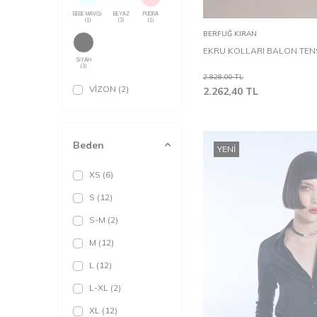
BEBE MAVİSİ
BEYAZ
PUDRA
(1)
(3)
(1)
Sepete Ekle
BERFUĞ KIRAN
EKRU KOLLARI BALON TE
SİYAH
(3)
2.828,00
TL
VİZON
(2)
2.262,40
TL
Beden
YENI
XS
(6)
S
(12)
S-M
(2)
M
(12)
L
(12)
L-XL
(2)
XL
(12)