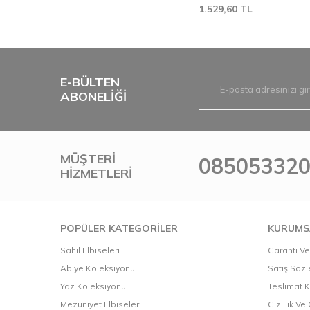
1.529,60
TL
E-BÜLTEN
ABONELIĞI
MÜŞTERI
08505332
HIZMETLERI
POPÜLER KATEGORİLER
KURUMS
Sahil Elbiseleri
Garanti Ve
Abiye Koleksiyonu
Satış Söz
Yaz Koleksiyonu
Teslimat K
Mezuniyet Elbiseleri
Gizlilik V