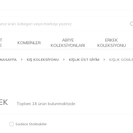
T
ABİYE
ERKEK
KOMBİNLER
I
KOLEKSİYONLARI
KOLEKSIYONU
NASAYFA
KIŞ KOLEKSİYONU
KIŞLIK ÜST GİYİM
KIŞLIK GÖML
EK
Toplam
14
ürün bulunmaktadır.
Sadece Stoktakiler