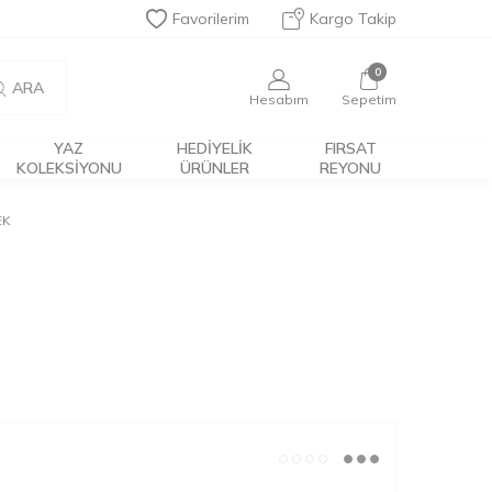
Favorilerim
Kargo Takip
0
ARA
Hesabım
Sepetim
YAZ
HEDİYELİK
FIRSAT
KOLEKSIYONU
ÜRÜNLER
REYONU
EK