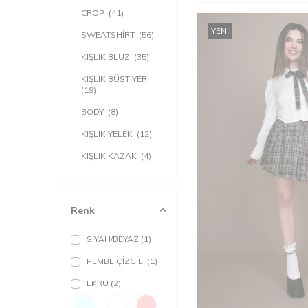
CROP
(41)
YENI
SWEATSHİRT
(56)
KIŞLIK BLUZ
(35)
KIŞLIK BÜSTİYER
(19)
BODY
(8)
KIŞLIK YELEK
(12)
KIŞLIK KAZAK
(4)
Renk
SİYAH/BEYAZ
(1)
PEMBE ÇİZGİLİ
(1)
EKRU
(2)
XS
S