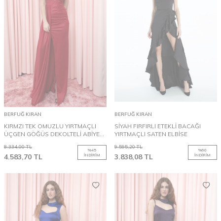
BERFUĞ KIRAN
BERFUĞ KIRAN
KIRMZI TEK OMUZLU YIRTMAÇLI
SİYAH FIRFIRLI ETEKLİ BACAĞI
ÜÇGEN GÖĞÜS DEKOLTELİ ABİYE
YIRTMAÇLI SATEN ELBİSE
ELBİSE
8.334,00
TL
9.595,20
TL
%
45
%
60
4.583,70
TL
İNDIRIM
3.838,08
TL
İNDIRIM