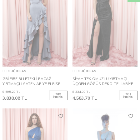
BERFUĞ KIRAN
BERFUĞ KIRAN
GRİ FIRFIRLI ETEKLİ BACAĞI
SİYAH TEK OMUZLU YIRTMAÇLI
YIRTMAÇLI SATEN ABİYE ELBİSE
ÜÇGEN GÖĞÜS DEKOLTELİ ABİYE
ELBİSE
9.595,20
TL
8.334,00
TL
%
60
%
45
3.838,08
TL
İNDIRIM
4.583,70
TL
İNDIRIM