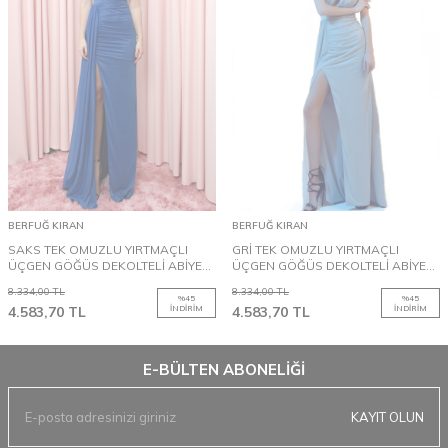
BERFUĞ KIRAN
BERFUĞ KIRAN
SAKS TEK OMUZLU YIRTMAÇLI
GRİ TEK OMUZLU YIRTMAÇLI
ÜÇGEN GÖĞÜS DEKOLTELİ ABİYE
ÜÇGEN GÖĞÜS DEKOLTELİ ABİYE
ELBİSE
ELBİSE
8.334,00
TL
8.334,00
TL
%
45
%
45
4.583,70
TL
İNDIRIM
4.583,70
TL
İNDIRIM
E-BÜLTEN ABONELIĞI
KAYIT OLUN