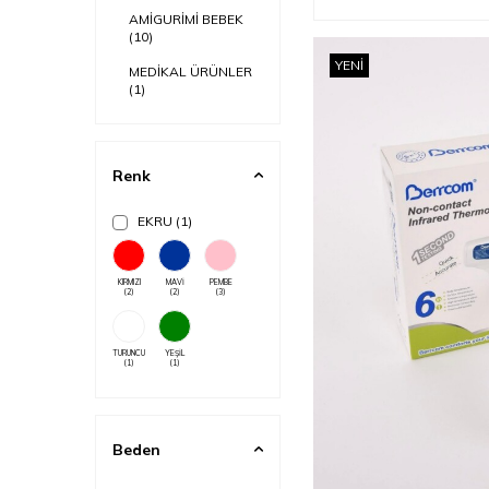
AMİGURİMİ BEBEK
(10)
YENI
MEDİKAL ÜRÜNLER
(1)
Renk
EKRU
(1)
KIRMIZI
MAVİ
PEMBE
(2)
(2)
(3)
TURUNCU
YEŞİL
(1)
(1)
Beden