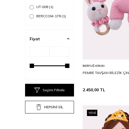
UT-008
(1)
BERCCOM-178
(1)
Fiyat
ST
Sepete Ekle
BERFUĞ KIRAN
PEMBE TAVŞAN BİLEZİK ÇI
2.450,00
TL
Seçimi Filtrele
HEPSİNİ SİL
YENI