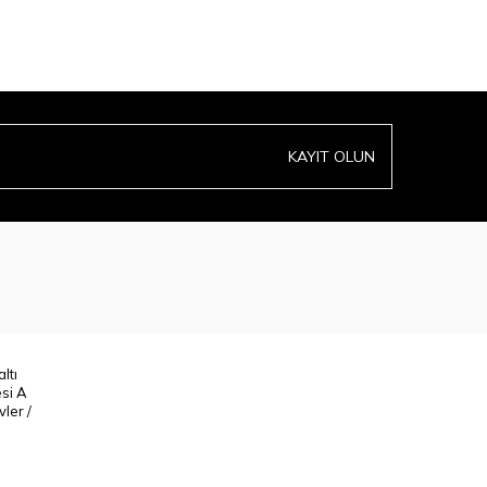
KAYIT OLUN
ltı
esi A
ler /