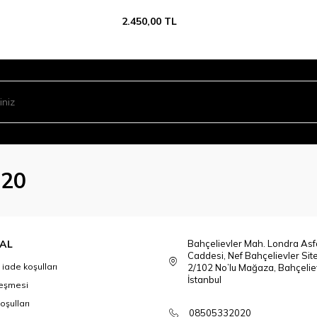
2.450,00
TL
020
AL
Bahçelievler Mah. Londra Asfa
Caddesi, Nef Bahçelievler Sit
 iade koşulları
2/102 No’lu Mağaza, Bahçeliev
İstanbul
leşmesi
oşulları
08505332020