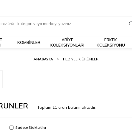
T
ABİYE
ERKEK
KOMBİNLER
I
KOLEKSİYONLARI
KOLEKSIYONU
ANASAYFA
HEDİYELİK ÜRÜNLER
ÜRÜNLER
Toplam
11
ürün bulunmaktadır.
Sadece Stoktakiler