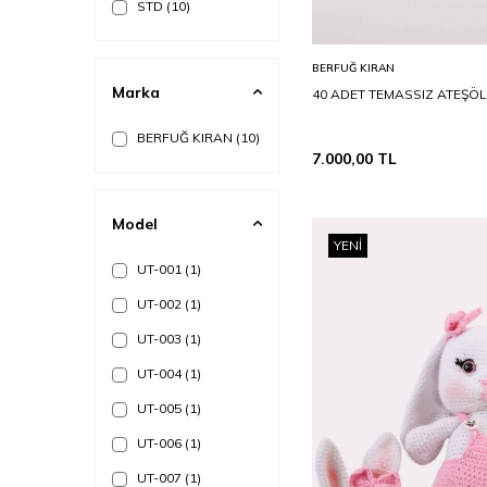
STD
(10)
Sepete Ekle
BERFUĞ KIRAN
Marka
40 ADET TEMASSIZ ATEŞÖL
BERFUĞ KIRAN
(10)
7.000,00
TL
Model
YENI
UT-001
(1)
UT-002
(1)
UT-003
(1)
UT-004
(1)
UT-005
(1)
UT-006
(1)
UT-007
(1)