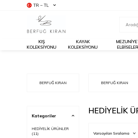
TR − TL
KIŞ
KAYAK
MEZUNIYE
KOLEKSIYONU
KOLEKSIYONU
ELBISELER
BERFUĞ KIRAN
BERFUĞ KIRAN
HEDİYELİK 
Kategoriler
HEDİYELİK ÜRÜNLER
(11)