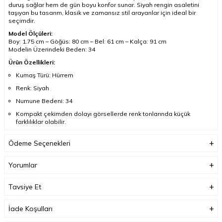
duruş sağlar hem de gün boyu konfor sunar. Siyah rengin asaletini
taşıyan bu tasarım, klasik ve zamansız stil arayanlar için ideal bir
seçimdir.
Model Ölçüleri:
Boy: 1.75 cm – Göğüs: 80 cm – Bel: 61 cm – Kalça: 91 cm
Modelin Üzerindeki Beden: 34
Ürün Özellikleri:
Kumaş Türü: Hürrem
Renk: Siyah
Numune Bedeni: 34
Kompakt çekimden dolayı görsellerde renk tonlarında küçük
farklılıklar olabilir.
Sade ama iddialı bir görünüm arıyorsanız, bu siyah Hürrem elbise
gardırobunuzun özel parçalarından biri olmaya aday.
Ödeme Seçenekleri
Yorumlar
Tavsiye Et
İade Koşulları