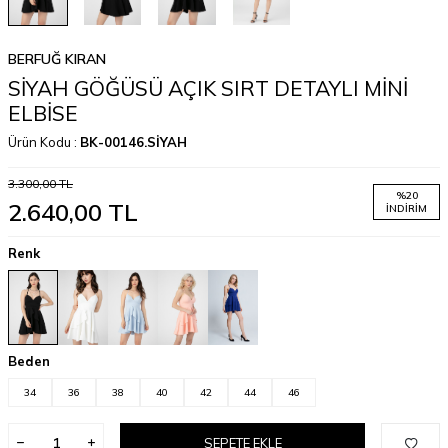
BERFUĞ KIRAN
SİYAH GÖĞÜSÜ AÇIK SIRT DETAYLI MİNİ
ELBİSE
Ürün Kodu :
BK-00146.SİYAH
3.300,00
TL
%
20
2.640,00
TL
İNDIRIM
Renk
Beden
34
36
38
40
42
44
46
SEPETE EKLE