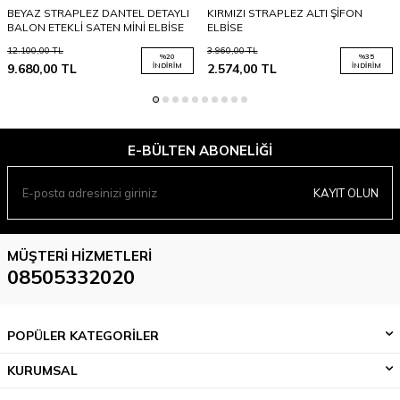
BEYAZ STRAPLEZ DANTEL DETAYLI
KIRMIZI STRAPLEZ ALTI ŞİFON
BALON ETEKLİ SATEN MİNİ ELBİSE
ELBİSE
12.100,00
TL
3.960,00
TL
%
20
%
35
9.680,00
TL
İNDIRIM
2.574,00
TL
İNDIRIM
E-BÜLTEN ABONELIĞI
KAYIT OLUN
MÜŞTERI HIZMETLERI
08505332020
POPÜLER KATEGORİLER
KURUMSAL