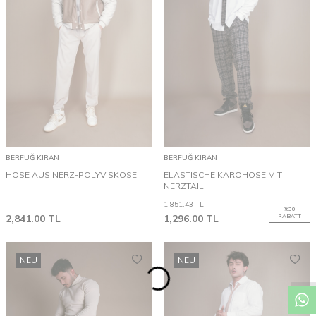
BERFUĞ KIRAN
BERFUĞ KIRAN
HOSE AUS NERZ-POLYVISKOSE
ELASTISCHE KAROHOSE MIT
NERZTAIL
1,851.43
TL
%
30
2,841.00
TL
1,296.00
TL
RABATT
NEU
NEU