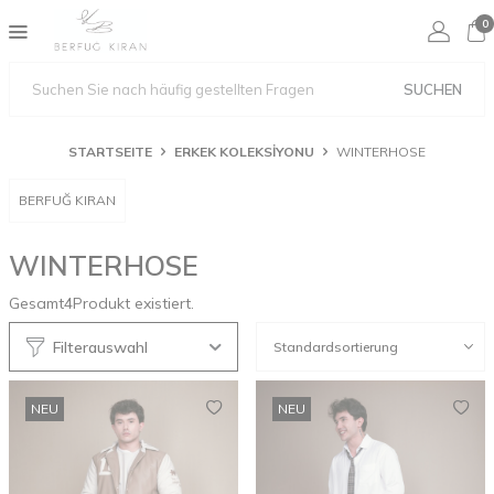
0
SUCHEN
STARTSEITE
ERKEK KOLEKSİYONU
WINTERHOSE
BERFUĞ KIRAN
WINTERHOSE
Gesamt
4
Produkt existiert.
Filterauswahl
NEU
NEU