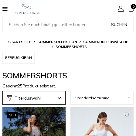
0
SUCHEN
STARTSEITE
SOMMERKOLLEKTION
SOMMERUNTERWÄSCHE
SOMMERSHORTS
BERFUĞ KIRAN
SOMMERSHORTS
Gesamt
25
Produkt existiert.
Filterauswahl
NEU