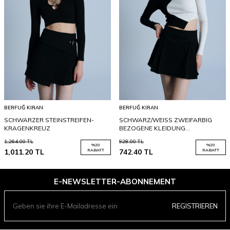
BERFUĞ KIRAN
BERFUĞ KIRAN
SCHWARZER STEINSTREIFEN-
SCHWARZ/WEISS ZWEIFARBIG
KRAGENKREUZ
BEZOGENE KLEIDUNG
ASYMMETRISCHER ERNTE
1,264.00
TL
928.00
TL
%
20
%
20
1,011.20
TL
RABATT
742.40
TL
RABATT
E-NEWSLETTER-ABONNEMENT
REGISTRIEREN