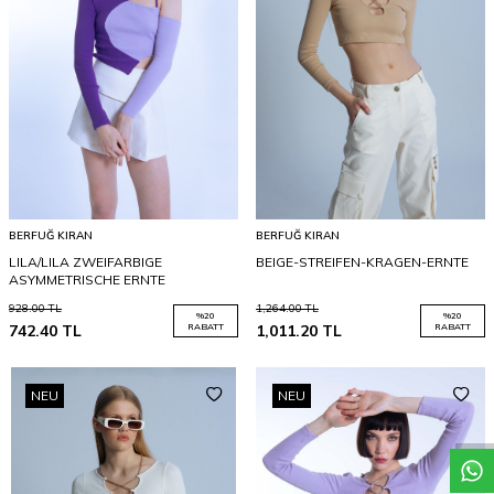
BERFUĞ KIRAN
BERFUĞ KIRAN
LILA/LILA ZWEIFARBIGE
BEIGE-STREIFEN-KRAGEN-ERNTE
ASYMMETRISCHE ERNTE
928.00
TL
1,264.00
TL
%
20
%
20
742.40
TL
RABATT
1,011.20
TL
RABATT
NEU
NEU