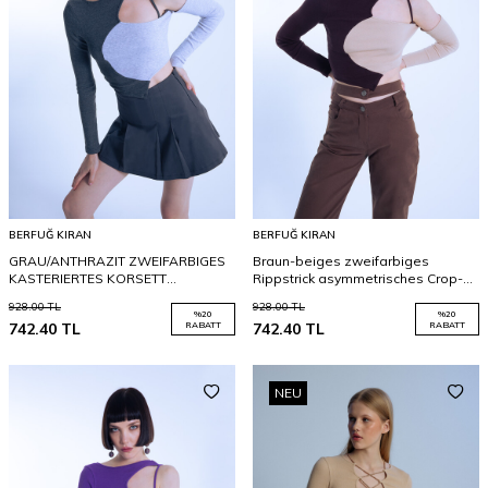
BERFUĞ KIRAN
BERFUĞ KIRAN
GRAU/ANTHRAZIT ZWEIFARBIGES
Braun-beiges zweifarbiges
KASTERIERTES KORSETT
Rippstrick asymmetrisches Crop-
ASYMMETRISCHER KERN
Top
928.00
TL
928.00
TL
%
20
%
20
742.40
TL
RABATT
742.40
TL
RABATT
NEU