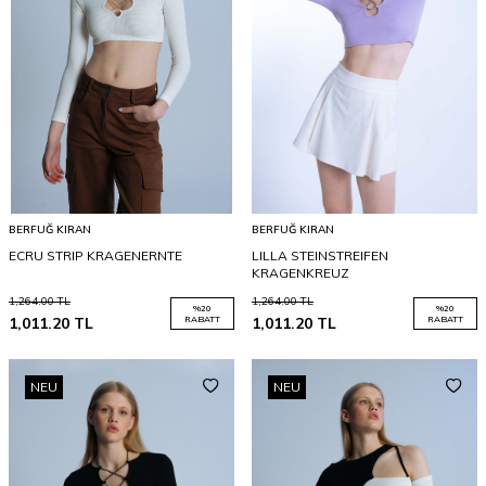
BERFUĞ KIRAN
BERFUĞ KIRAN
ECRU STRIP KRAGENERNTE
LILLA STEINSTREIFEN
KRAGENKREUZ
1,264.00
TL
1,264.00
TL
%
20
%
20
1,011.20
TL
RABATT
1,011.20
TL
RABATT
NEU
NEU