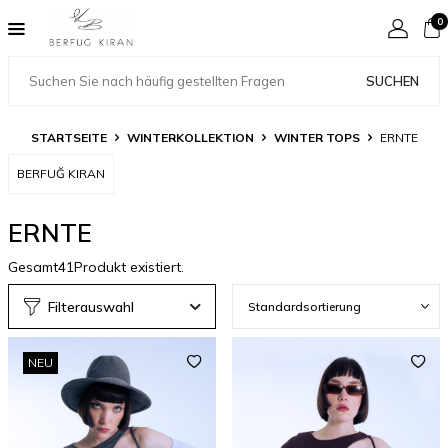
0
SUCHEN
STARTSEITE
WINTERKOLLEKTION
WINTER TOPS
ERNTE
BERFUĞ KIRAN
ERNTE
Gesamt
41
Produkt existiert.
Filterauswahl
NEU