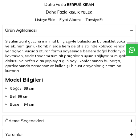
Daha Fazla
BERFUĞ KIRAN
Daha Fazla
KIŞLIK YELEK
Listeye Ekle
Fiyat Alarmı
Tavsiye Et
Ürün Açıklaması
Siyahın zarif gücünü minimal bir çizgiyle buluşturan bu bisiklet yaka
yelek, hem günlük kombinlerde hem de ofis stilinde kolayca kendine
yer açıyor. Vücuda oturan formu sayesinde bedeni doğal hatlarıyla
kavrarken, sade tasarımı tüm alt parçalarla uyum sağlıyor. Yumuşak
dokusu ve nefes alan yapısıyla gün boyu konfor sunan bu parça,
gardırobunda zamansız ve kullanışlı bir üst arayanlar için tam bir
kurtarıcı.
Model Bilgileri
Göğüs:
88 cm
Bel:
66 cm
Basen:
94 cm
Ödeme Seçenekleri
Yorumlar