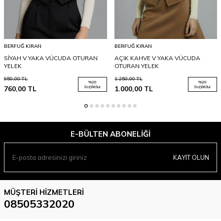
BERFUĞ KIRAN
BERFUĞ KIRAN
SİYAH V YAKA VÜCUDA OTURAN
AÇIK KAHVE V YAKA VÜCUDA
YELEK
OTURAN YELEK
950,00
TL
1.250,00
TL
%
20
%
20
760,00
TL
İNDIRIM
1.000,00
TL
İNDIRIM
E-BÜLTEN ABONELIĞI
KAYIT OLUN
MÜŞTERI HIZMETLERI
08505332020