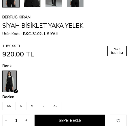
BERFUĞ KIRAN
SİYAH BİSİKLET YAKA YELEK
Ürün Kodu :
BKC-3102-1 SİYAH
1.150,00
TL
%
20
920,00
TL
İNDIRIM
Renk
Beden
XS
S
M
L
XL
SEPETE EKLE