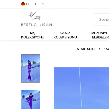
DE − TL
KIŞ
KAYAK
MEZUNIYE
KOLEKSIYONU
KOLEKSIYONU
ELBISELER
STARTSEITE
KA