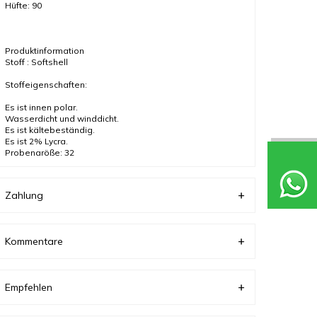
Hüfte: 90
Produktinformation
Stoff : Softshell
Stoffeigenschaften:
Es ist innen polar.
Wasserdicht und winddicht.
Es ist kältebeständig.
Es ist 2% Lycra.
Probengröße: 32
Farbe lila
Zahlung
AUFGRUND DER KOMPAKTAUFNAHME KÖNNEN
FARBTÖNE ABWEICHEN.
Kommentare
Gewicht (kg)
0
Empfehlen