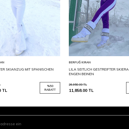
RAN
BERFUĞ KIRAN
TER SKIANZUG MIT SPANISCHEN
LILA SEITLICH GESTREIFTER SKIER
ENGEN BEINEN
L
26,950.00
TL
%
50
0
TL
RABATT
11,858.00
TL