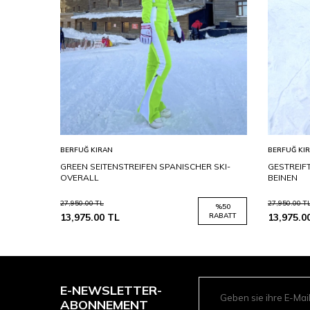
BERFUĞ KIRAN
BERFUĞ KI
-
GREEN SEITENSTREIFEN SPANISCHER SKI-
GESTREIF
OVERALL
BEINEN
27,950.00
TL
27,950.00
T
%
50
%
50
RABATT
13,975.00
TL
RABATT
13,975.0
E-NEWSLETTER-
ABONNEMENT