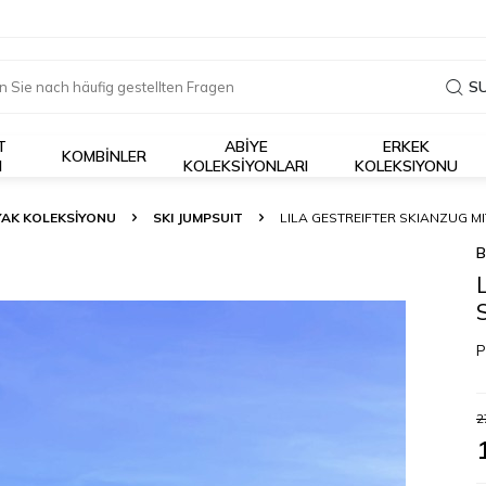
S
T
ABİYE
ERKEK
KOMBİNLER
I
KOLEKSİYONLARI
KOLEKSIYONU
YAK KOLEKSİYONU
SKI JUMPSUIT
LILA GESTREIFTER SKIANZUG M
B
P
2