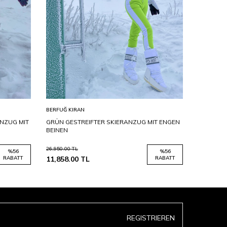
BERFUĞ KIRAN
BERFUĞ KI
ANZUG MIT
GRÜN GESTREIFTER SKIERANZUG MIT ENGEN
SKIANZUG
BEINEN
26,950.00
TL
26,950.00
T
%
56
%
56
RABATT
11,858.00
TL
RABATT
11,858.0
REGISTRIEREN