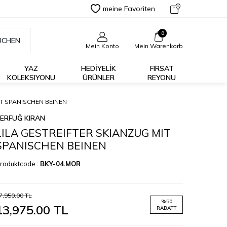
meine Favoriten
0
UCHEN
Mein Konto
Mein Warenkorb
YAZ
HEDİYELİK
FIRSAT
KOLEKSIYONU
ÜRÜNLER
REYONU
IT SPANISCHEN BEINEN
ERFUĞ KIRAN
LILA GESTREIFTER SKIANZUG MIT
SPANISCHEN BEINEN
roduktcode :
BKY-04.MOR
7,950.00
TL
%
50
13,975.00
TL
RABATT