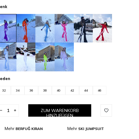
enk
eden
32
34
36
38
40
42
44
46
ZUM WARENKORB
HINZUFÜGEN
Mehr
Mehr
BERFUĞ KIRAN
SKI JUMPSUIT