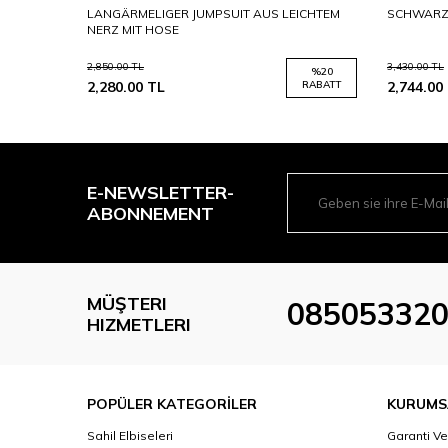
it Hose
LANGÄRMELIGER JUMPSUIT AUS LEICHTEM
SCHWARZE
NERZ MIT HOSE
2,850.00
TL
3,430.00
TL
%
20
%
20
RABATT
2,280.00
TL
RABATT
2,744.00
E-NEWSLETTER-
ABONNEMENT
MÜŞTERI
08505332
HIZMETLERI
POPÜLER KATEGORİLER
KURUMS
Sahil Elbiseleri
Garanti Ve