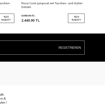
Taschen-
Rosa Cord-Jumpsuit mit Taschen- und Gürtel-
Grüner Co
Details
Gürtel-De
3,050.00
TL
3,050.00
TL
%
20
%
20
RABATT
2,440.00
TL
RABATT
2,440.00
REGISTRIEREN
ltı
esi A
ler /