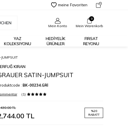
meine Favoriten
0
UCHEN
Mein Konto
Mein Warenkorb
YAZ
HEDİYELİK
FIRSAT
KOLEKSIYONU
ÜRÜNLER
REYONU
-JUMPSUIT
ERFUĞ KIRAN
GRAUER SATIN-JUMPSUIT
roduktcode :
BK-00234.GRİ
ommentar
(1)
,430.00
TL
%
20
2,744.00
TL
RABATT