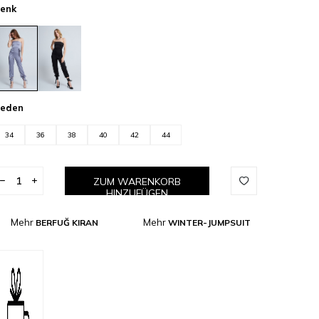
enk
eden
34
36
38
40
42
44
ZUM WARENKORB
HINZUFÜGEN
Mehr
Mehr
BERFUĞ KIRAN
WINTER-JUMPSUIT