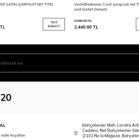
R SATIN-JUMPSUIT MIT TITEL
Violettfarbener Cord-Jumpsuit mit 
und Gürtel-Details
3,050.00
TL
%
20
TL
RABATT
2,440.00
TL
020
AL
Bahçelievler Mah. Londra Asfa
Caddesi, Nef Bahçelievler Sit
 iade koşulları
2/102 No’lu Mağaza, Bahçeliev