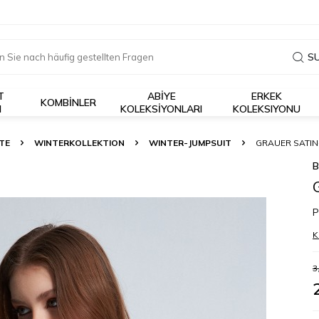
S
T
ABİYE
ERKEK
KOMBİNLER
I
KOLEKSİYONLARI
KOLEKSIYONU
TE
WINTERKOLLEKTION
WINTER-JUMPSUIT
GRAUER SATIN
B
P
K
3