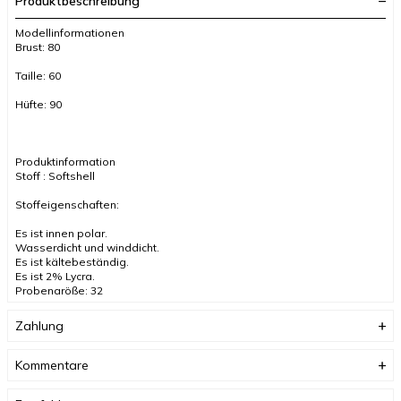
Produktbeschreibung
Modellinformationen
Brust: 80
Taille: 60
Hüfte: 90
Produktinformation
Stoff : Softshell
Stoffeigenschaften:
Es ist innen polar.
Wasserdicht und winddicht.
Es ist kältebeständig.
Es ist 2% Lycra.
Probengröße: 32
Farbe blau
Zahlung
Kommentare
AUFGRUND DER KOMPAKTAUFNAHME KÖNNEN FARBTÖNE
ABWEICHEN.