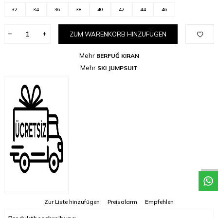
32
34
36
38
40
42
44
46
ZUM WARENKORB HINZUFÜGEN
Mehr
BERFUĞ KIRAN
Mehr
SKI JUMPSUIT
Zur Liste hinzufügen
Preisalarm
Empfehlen