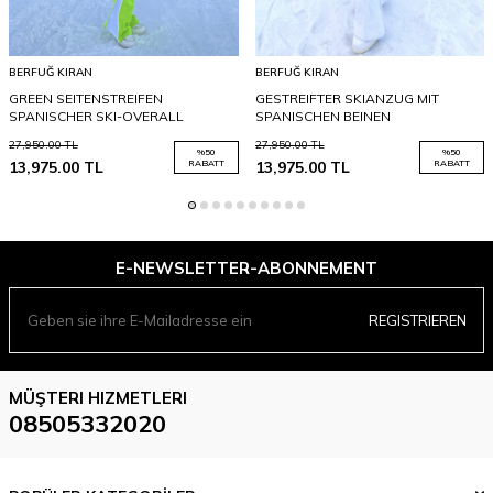
BERFUĞ KIRAN
BERFUĞ KIRAN
GREEN SEITENSTREIFEN
GESTREIFTER SKIANZUG MIT
SPANISCHER SKI-OVERALL
SPANISCHEN BEINEN
27,950.00
TL
27,950.00
TL
%
50
%
50
13,975.00
TL
RABATT
13,975.00
TL
RABATT
E-NEWSLETTER-ABONNEMENT
REGISTRIEREN
MÜŞTERI HIZMETLERI
08505332020