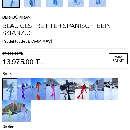
BERFUĞ KIRAN
BLAU GESTREIFTER SPANISCH-BEIN-
SKIANZUG
Produktcode :
BKY-04.MAVİ
27,950.00
TL
%
50
13,975.00
TL
RABATT
Renk
Beden