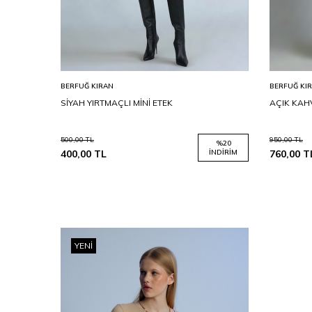
BERFUĞ KIRAN
BERFUĞ KI
K
SİYAH YIRTMAÇLI MİNİ ETEK
AÇIK KAHV
500,00
TL
950,00
TL
%
20
%
20
İNDIRIM
400,00
TL
İNDIRIM
760,00
T
YENI