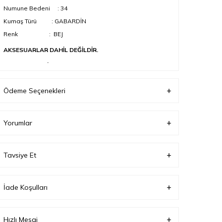
Numune Bedeni : 34
Kumaş Türü : GABARDİN
Renk : BEJ
AKSESUARLAR DAHİL DEĞİLDİR.
KOMPAKT ÇEKİMDEN DOLAYI, RENK TONLARI
FARKLILIK GÖSTEREBİLİR.
Ödeme Seçenekleri
Yorumlar
Tavsiye Et
İade Koşulları
Hızlı Mesaj