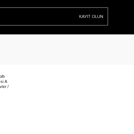
KAYIT OLUN
ltı
esi A
ler /