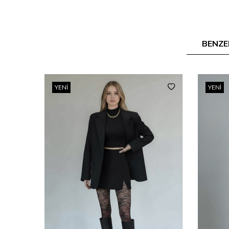
BENZE
YENI
YENI