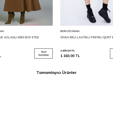
RAN
BERFUĞ KIRAN
E VOLANLI MİDİ BOY ETEK
SİYAH BELİ LASTİKLİ FIRFIRLI ŞORT
1.450,00
TL
%
20
L
İNDIRIM
1.160,00
TL
Tamamlayıcı Ürünler