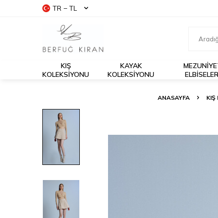
TR − TL
KIŞ
KAYAK
MEZUNIYE
KOLEKSIYONU
KOLEKSIYONU
ELBISELER
ANASAYFA
KIŞ