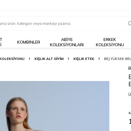
T
ABİYE
ERKEK
KOMBİNLER
I
KOLEKSİYONLARI
KOLEKSIYONU
 KOLEKSİYONU
KIŞLIK ALT GİYİM
KIŞLIK ETEK
BEJ YÜKSEK BEL
B
Ü
1