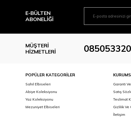
E-BÜLTEN
ABONELIĞI
MÜŞTERI
08505332
HIZMETLERI
POPÜLER KATEGORİLER
KURUMS
Sahil Elbiseleri
Garanti Ve
Abiye Koleksiyonu
Satış Söz
Yaz Koleksiyonu
Teslimat K
Mezuniyet Elbiseleri
Gizlilik V
İletişim