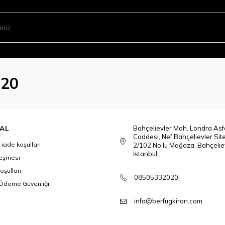
020
AL
Bahçelievler Mah. Londra Asfa
Caddesi, Nef Bahçelievler Sit
 iade koşulları
2/102 No’lu Mağaza, Bahçeliev
İstanbul
leşmesi
oşulları
08505332020
e Ödeme Güvenliği
info@berfugkiran.com