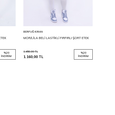
BERFUĞ KIRAN
BERFUĞ KI
 ETEK
MOR/LİLA BELİ LASTİKLİ FIRFIRLI ŞORT ETEK
KREM/TAB
1.450,00
TL
1.450,00
TL
%
20
%
20
İNDIRIM
1.160,00
TL
İNDIRIM
1.160,00