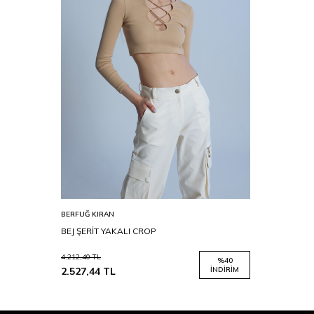
BERFUĞ KIRAN
BEJ ŞERİT YAKALI CROP
4.212,40
TL
%
40
2.527,44
TL
İNDIRIM