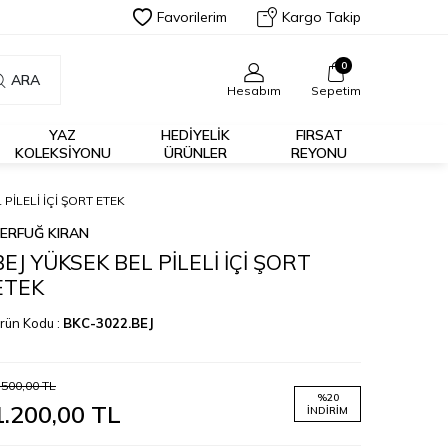
Favorilerim
Kargo Takip
0
ARA
Hesabım
Sepetim
YAZ
HEDİYELİK
FIRSAT
KOLEKSIYONU
ÜRÜNLER
REYONU
 PİLELİ İÇİ ŞORT ETEK
ERFUĞ KIRAN
BEJ YÜKSEK BEL PİLELİ İÇİ ŞORT
ETEK
rün Kodu :
BKC-3022.BEJ
.500,00
TL
%
20
1.200,00
TL
İNDIRIM