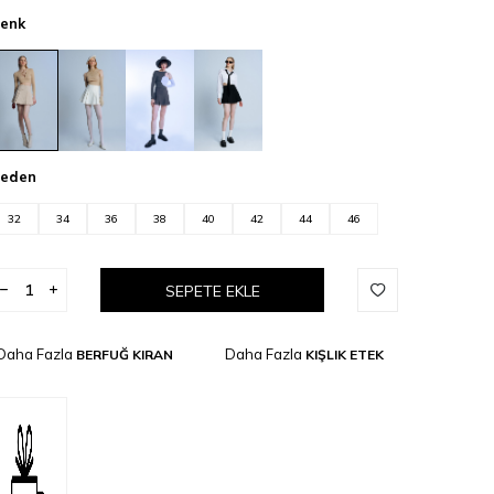
enk
eden
32
34
36
38
40
42
44
46
SEPETE EKLE
Daha Fazla
Daha Fazla
BERFUĞ KIRAN
KIŞLIK ETEK