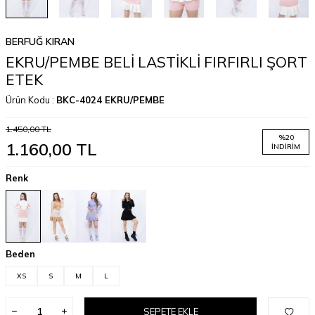
BERFUĞ KIRAN
EKRU/PEMBE BELİ LASTİKLİ FIRFIRLI ŞORT
ETEK
Ürün Kodu :
BKC-4024 EKRU/PEMBE
1.450,00
TL
%
20
1.160,00
TL
İNDIRIM
Renk
Beden
XS
S
M
L
SEPETE EKLE