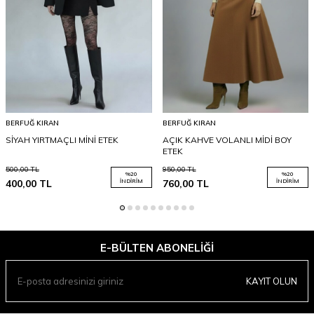
BERFUĞ KIRAN
BERFUĞ KIRAN
SİYAH YIRTMAÇLI MİNİ ETEK
AÇIK KAHVE VOLANLI MİDİ BOY
ETEK
500,00
TL
950,00
TL
%
20
%
20
400,00
TL
İNDIRIM
760,00
TL
İNDIRIM
E-BÜLTEN ABONELIĞI
KAYIT OLUN