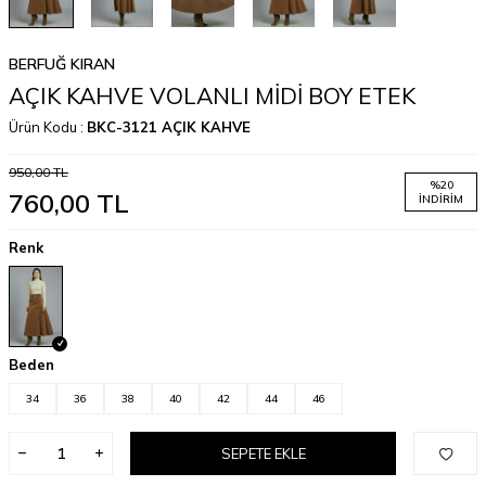
BERFUĞ KIRAN
AÇIK KAHVE VOLANLI MİDİ BOY ETEK
Ürün Kodu :
BKC-3121 AÇIK KAHVE
950,00
TL
%
20
760,00
TL
İNDIRIM
Renk
Beden
34
36
38
40
42
44
46
SEPETE EKLE