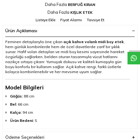
Daha Fazla
BERFUĞ KIRAN
Daha Fazla
KIŞLIK ETEK
Listeye Ekle
Fiyat Alarmı
Tavsiye Et
Ürün Açıklaması
Feminen detaylarıyla öne çıkan
açık kahve volanlı midi boy etek
,
hem günlük kombinlerde hem de özel davetlerde zarif bir şıklık
sunar. Hafif volan detayları ve midi boy kesimi sayesinde hareket
özgürlüğü sağlarken, belden oturan tasarımıyla vücut hatlarını
nazikçe ortaya çıkarır. Yumuşak dokusu ve kaliteli kumaşıyla gün
boyu konforlu bir kullanım sağlar. Açık kahve rengi, farklı üstlerle
kolayca kombinlenebilir ve her mevsime uyum sağlar.
Model Bilgileri
Göğüs:
88 cm
Bel:
66 cm
Kalça:
94 cm
Ürün Bedeni:
S
Ödeme Seçenekleri