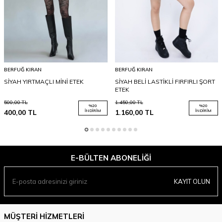
BERFUĞ KIRAN
BERFUĞ KIRAN
SİYAH YIRTMAÇLI MİNİ ETEK
SİYAH BELİ LASTİKLİ FIRFIRLI ŞORT
ETEK
500,00
TL
1.450,00
TL
%
20
%
20
400,00
TL
İNDIRIM
1.160,00
TL
İNDIRIM
E-BÜLTEN ABONELIĞI
KAYIT OLUN
MÜŞTERI HIZMETLERI