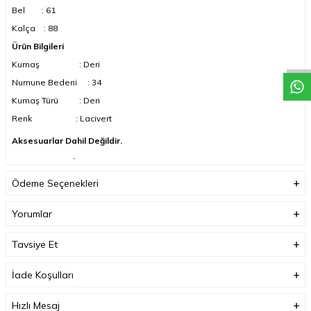
Bel : 61
Kalça : 88
Ürün Bilgileri
Kumaş : Deri
Numune Bedeni : 34
Kumaş Türü : Deri
Renk : Lacivert
Aksesuarlar Dahil Değildir.
KOMPAKT ÇEKİMDEN DOLAYI, RENK TONLARI FARKLILIK
GÖSTEREBİLİR
Ödeme Seçenekleri
Yorumlar
Tavsiye Et
İade Koşulları
Hızlı Mesaj