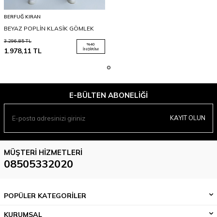
BERFUĞ KIRAN
BEYAZ POPLİN KLASİK GÖMLEK
3.296,85
TL
%
40
1.978,11
TL
İNDIRIM
E-BÜLTEN ABONELIĞI
KAYIT OLUN
MÜŞTERI HIZMETLERI
08505332020
POPÜLER KATEGORİLER
KURUMSAL