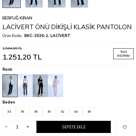
BERFUĞ KIRAN
LACİVERT ÖNÜ DİKİŞLİ KLASİK PANTOLON
Ürün Kodu :
BKC-3026-1. LACİVERT
1.564,00
TL
%
20
1.251,20
TL
İNDIRIM
Renk
Beden
34
36
38
40
42
44
46
SEPETE EKLE