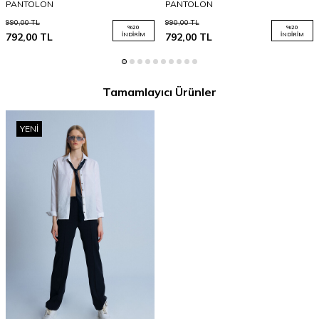
PANTOLON
PANTOLON
990,00
TL
990,00
TL
%
20
%
20
792,00
TL
İNDIRIM
792,00
TL
İNDIRIM
Tamamlayıcı Ürünler
YENI