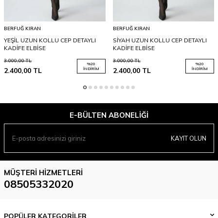
BERFUĞ KIRAN
BERFUĞ KIRAN
YEŞİL UZUN KOLLU CEP DETAYLI
SİYAH UZUN KOLLU CEP DETAYLI
KADİFE ELBİSE
KADİFE ELBİSE
3.000,00
TL
3.000,00
TL
%
20
%
20
2.400,00
TL
İNDIRIM
2.400,00
TL
İNDIRIM
E-BÜLTEN ABONELIĞI
KAYIT OLUN
MÜŞTERI HIZMETLERI
08505332020
POPÜLER KATEGORİLER