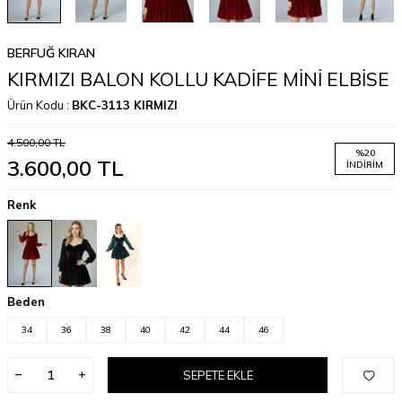
BERFUĞ KIRAN
KIRMIZI BALON KOLLU KADİFE MİNİ ELBİSE
Ürün Kodu :
BKC-3113 KIRMIZI
4.500,00
TL
%
20
3.600,00
TL
İNDIRIM
Renk
Beden
34
36
38
40
42
44
46
SEPETE EKLE