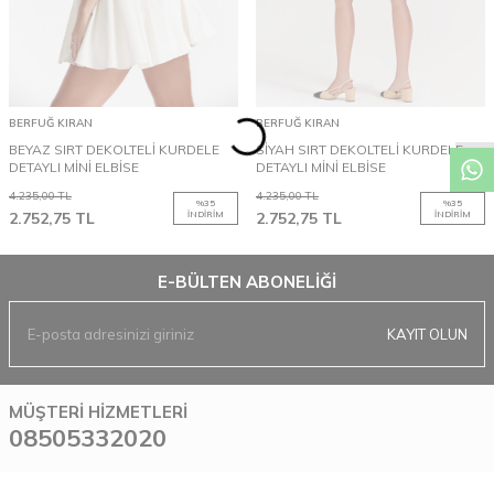
BERFUĞ KIRAN
BERFUĞ KIRAN
BEYAZ SIRT DEKOLTELİ KURDELE
SİYAH SIRT DEKOLTELİ KURDELE
DETAYLI MİNİ ELBİSE
DETAYLI MİNİ ELBİSE
4.235,00
TL
4.235,00
TL
%
35
%
35
2.752,75
TL
İNDIRIM
2.752,75
TL
İNDIRIM
E-BÜLTEN ABONELIĞI
KAYIT OLUN
MÜŞTERI HIZMETLERI
08505332020