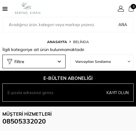
0
ARA
ANASAYFA
BELİNDA
İlgili kategoriye ait ürün bulunmamaktadır.
Filtre
E-BÜLTEN ABONELIĞI
KAYIT OLUN
MÜŞTERI HIZMETLERI
08505332020